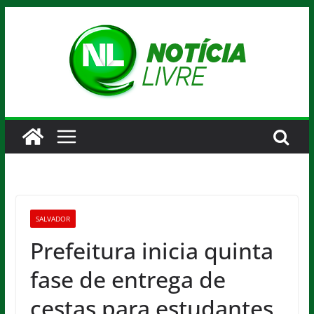
Pular
para
o
conteúdo
SALVADOR
Prefeitura inicia quinta
fase de entrega de
cestas para estudantes