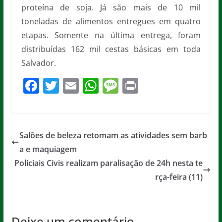
proteína de soja. Já são mais de 10 mil
toneladas de alimentos entregues em quatro
etapas. Somente na última entrega, foram
distribuídas 162 mil cestas básicas em toda
Salvador.
F
T
E
W
M
Pr
a
w
m
h
e
in
c
itt
ai
at
ss
t
e
er
l
s
a
Salões de beleza retomam as atividades sem barb
b
A
g
a e maquiagem
o
p
e
Policiais Civis realizam paralisação de 24h nesta te
o
p
rça-feira (11)
k
Deixe um comentário