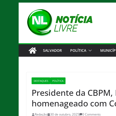
Pular
para
o
conteúdo
SALVADOR
POLÍTICA
MUNICÍP
DESTAQUES
POLÍTICA
Presidente da CBPM, 
homenageado com Co
Redação
30 de outubro, 2025
0 Comments