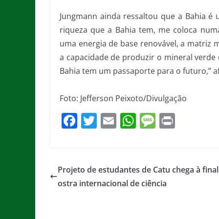
Jungmann ainda ressaltou que a Bahia é u
riqueza que a Bahia tem, me coloca num
uma energia de base renovável, a matriz 
a capacidade de produzir o mineral verde 
Bahia tem um passaporte para o futuro,” 
Foto: Jefferson Peixoto/Divulgação
F
T
E
W
M
Pr
a
w
m
h
e
in
c
itt
ai
at
ss
t
e
er
l
s
a
Projeto de estudantes de Catu chega à fina
b
A
g
ostra internacional de ciência
o
p
e
o
p