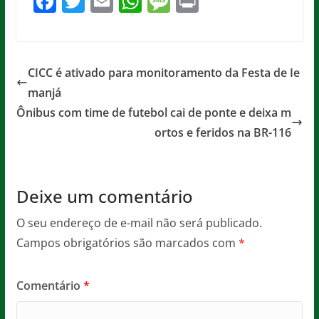
F
T
E
W
M
Pr
a
w
m
h
e
in
c
itt
ai
at
ss
t
e
er
l
s
a
CICC é ativado para monitoramento da Festa de Ie
b
A
g
manjá
o
p
e
Ônibus com time de futebol cai de ponte e deixa m
o
p
ortos e feridos na BR-116
k
Deixe um comentário
O seu endereço de e-mail não será publicado.
Campos obrigatórios são marcados com
*
Comentário
*