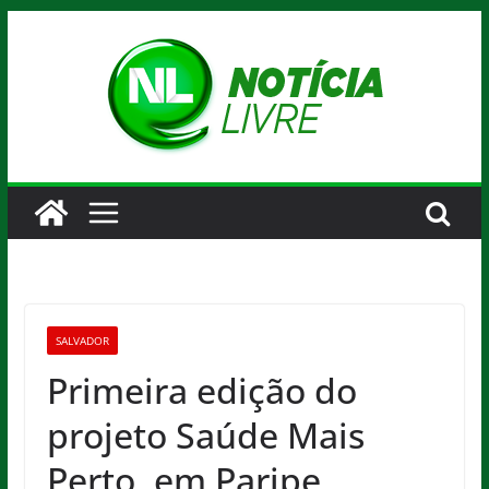
Pular
para
o
conteúdo
SALVADOR
Primeira edição do
projeto Saúde Mais
Perto, em Paripe,