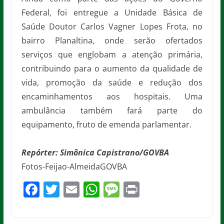
Federal, foi entregue a Unidade Básica de
Saúde Doutor Carlos Vagner Lopes Frota, no
bairro Planaltina, onde serão ofertados
serviços que englobam a atenção primária,
contribuindo para o aumento da qualidade de
vida, promoção da saúde e redução dos
encaminhamentos aos hospitais. Uma
ambulância também fará parte do
equipamento, fruto de emenda parlamentar.
Repórter: Simônica Capistrano/GOVBA
Fotos-Feijao-AlmeidaGOVBA
F
T
E
W
M
Pr
a
w
m
h
e
in
c
itt
ai
at
ss
t