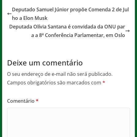
e
er
l
s
a
Deputado Samuel Júnior propõe Comenda 2 de Jul
b
A
g
ho a Elon Musk
o
p
e
Deputada Olívia Santana é convidada da ONU par
o
p
a a 8ª Conferência Parlamentar, em Oslo
k
Deixe um comentário
O seu endereço de e-mail não será publicado.
Campos obrigatórios são marcados com
*
Comentário
*