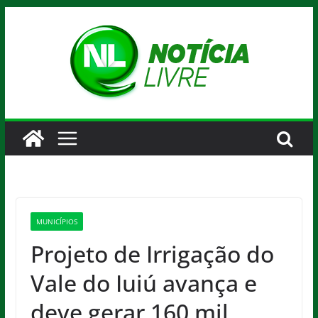
Pular
para
o
conteúdo
MUNICÍPIOS
Projeto de Irrigação do
Vale do Iuiú avança e
deve gerar 160 mil