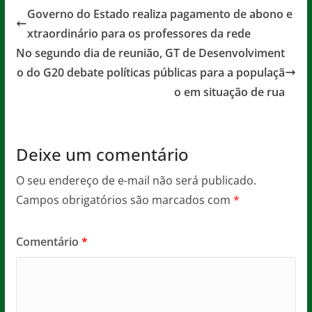
e
er
l
s
a
Governo do Estado realiza pagamento de abono e
b
A
g
xtraordinário para os professores da rede
o
p
e
No segundo dia de reunião, GT de Desenvolviment
o
p
o do G20 debate políticas públicas para a populaçã
o em situação de rua
k
Deixe um comentário
O seu endereço de e-mail não será publicado.
Campos obrigatórios são marcados com
*
Comentário
*