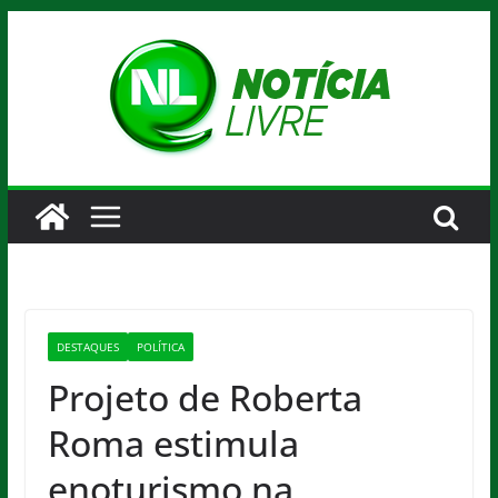
Pular
para
o
conteúdo
DESTAQUES
POLÍTICA
Projeto de Roberta
Roma estimula
enoturismo na