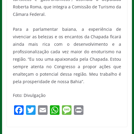
Roberta Roma, que integra a Comissão de Turismo da
Câmara Federal.
Para a parlamentar baiana, a experiência de
vivenciar as belezas e os encantos da Chapada ficará
ainda mais rica com o desenvolvimento e a
profissionalização cada vez maior do enoturismo na
região. “Eu sou uma apaixonada pela Chapada. Estou
sempre atenta no Congresso a propor ações que
enalteçam o potencial dessa região. Meu trabalho é
pela prosperidade de nossa Bahia”.
Foto: Divulgação
F
T
E
W
M
Pr
a
w
m
h
e
in
c
itt
ai
at
ss
t