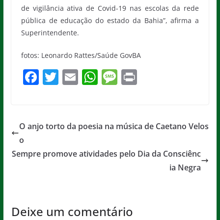
de vigilância ativa de Covid-19 nas escolas da rede
pública de educação do estado da Bahia”, afirma a
Superintendente.
fotos: Leonardo Rattes/Saúde GovBA
F
T
E
W
M
Pr
a
w
m
h
e
in
c
itt
ai
at
ss
t
e
er
l
s
a
O anjo torto da poesia na música de Caetano Velos
b
A
g
o
o
p
e
Sempre promove atividades pelo Dia da Consciênc
o
p
ia Negra
k
Deixe um comentário