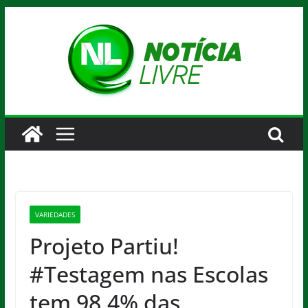
Pular
para
o
conteúdo
VARIEDADES
Projeto Partiu!
#Testagem nas Escolas
tem 98,4% das