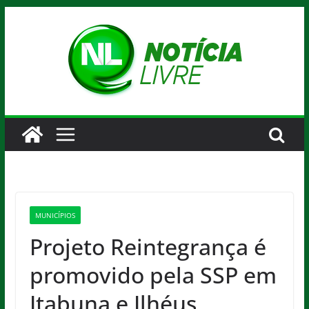
Pular
para
o
conteúdo
MUNICÍPIOS
Projeto Reintegrança é
promovido pela SSP em
Itabuna e Ilhéus