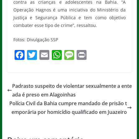
contra as crianças e adolescentes na Bahia. “A
Operação Hagnos é uma iniciativa do Ministério da
Justiça e Segurança Pública e tem como objetivo
combater esse tipo de crime”, ressaltou.
Fotos: Divulgação SSP
F
T
E
W
M
Pr
a
w
m
h
e
in
c
itt
ai
at
ss
t
e
er
l
s
a
Padrasto suspeito de violentar sexualmente a ente
b
A
g
ada é preso em Alagoinhas
o
p
e
Polícia Civil da Bahia cumpre mandado de prisão t
o
p
emporária por homicídio qualificado em Juazeiro
k