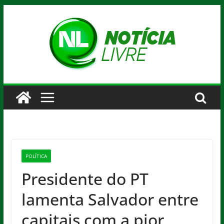
Pular
para
o
conteúdo
POLÍTICA
Presidente do PT
lamenta Salvador entre
capitais com a pior