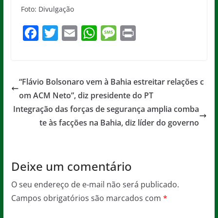
Foto: Divulgação
F
T
E
W
M
Pr
a
w
m
h
e
in
c
itt
ai
at
ss
t
e
er
l
s
a
“Flávio Bolsonaro vem à Bahia estreitar relações c
b
A
g
om ACM Neto”, diz presidente do PT
o
p
e
Integração das forças de segurança amplia comba
o
p
te às facções na Bahia, diz líder do governo
k
Deixe um comentário
O seu endereço de e-mail não será publicado.
Campos obrigatórios são marcados com
*