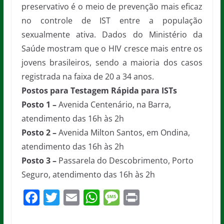
preservativo é o meio de prevenção mais eficaz
no controle de IST entre a população
sexualmente ativa. Dados do Ministério da
Saúde mostram que o HIV cresce mais entre os
jovens brasileiros, sendo a maioria dos casos
registrada na faixa de 20 a 34 anos.
Postos para Testagem Rápida para ISTs
Posto 1 –
Avenida Centenário, na Barra,
atendimento das 16h
às 2h
Posto 2 –
Avenida Milton Santos, em Ondina,
atendimento das 16h
às 2h
Posto 3 –
Passarela do Descobrimento, Porto
Seguro, atendimento das 16h
às 2h
F
T
E
W
M
Pr
a
w
m
h
e
in