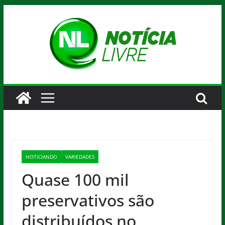
Pular
para
o
conteúdo
NOTICIANDO
VARIEDADES
Quase 100 mil
preservativos são
distribuídos no