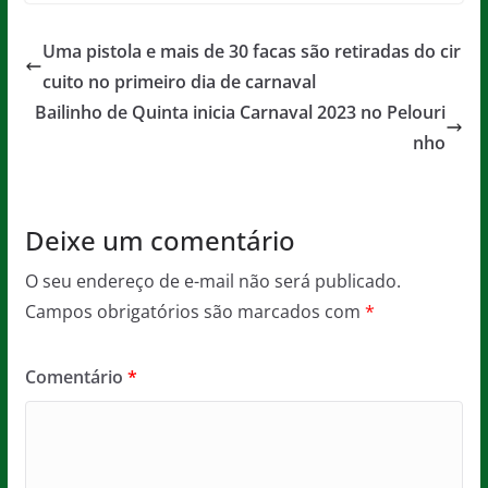
c
itt
ai
at
ss
t
e
er
l
s
a
Uma pistola e mais de 30 facas são retiradas do cir
b
A
g
cuito no primeiro dia de carnaval
o
p
e
Bailinho de Quinta inicia Carnaval 2023 no Pelouri
o
p
nho
k
Deixe um comentário
O seu endereço de e-mail não será publicado.
Campos obrigatórios são marcados com
*
Comentário
*