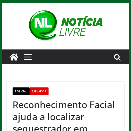
Pular
para
o
conteúdo
POLICIAL
SALVADOR
Reconhecimento Facial
ajuda a localizar
sequestrador em