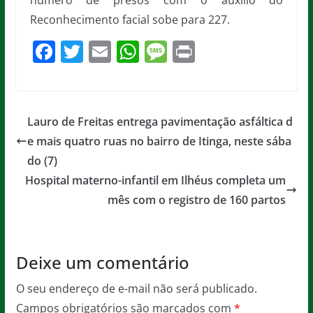
número de presos com o auxílio do
Reconhecimento facial sobe para 227.
F
T
E
W
M
Pr
a
w
m
h
e
in
c
itt
ai
at
ss
t
e
er
l
s
a
Lauro de Freitas entrega pavimentação asfáltica d
b
A
g
e mais quatro ruas no bairro de Itinga, neste sába
o
p
e
do (7)
o
p
Hospital materno-infantil em Ilhéus completa um
mês com o registro de 160 partos
k
Deixe um comentário
O seu endereço de e-mail não será publicado.
Campos obrigatórios são marcados com
*