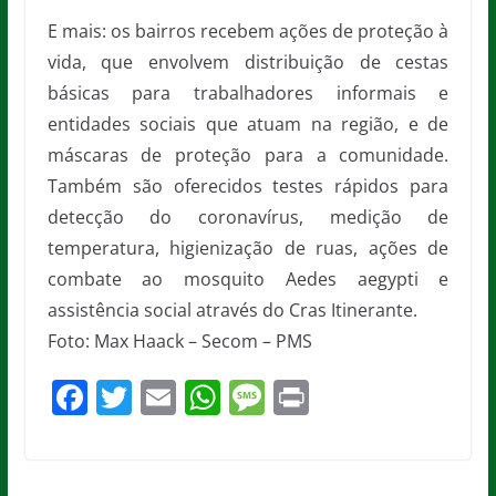
E mais: os bairros recebem ações de proteção à
vida, que envolvem distribuição de cestas
básicas para trabalhadores informais e
entidades sociais que atuam na região, e de
máscaras de proteção para a comunidade.
Também são oferecidos testes rápidos para
detecção do coronavírus, medição de
temperatura, higienização de ruas, ações de
combate ao mosquito Aedes aegypti e
assistência social através do Cras Itinerante.
Foto: Max Haack – Secom – PMS
F
T
E
W
M
Pr
a
w
m
h
e
in
c
itt
ai
at
ss
t