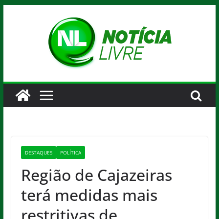
Pular
para
o
conteúdo
DESTAQUES
POLÍTICA
Região de Cajazeiras
terá medidas mais
restritivas de