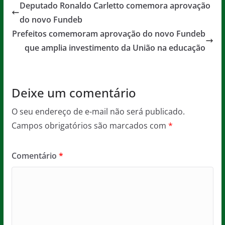
e
er
l
s
a
Deputado Ronaldo Carletto comemora aprovação
b
A
g
do novo Fundeb
o
p
e
Prefeitos comemoram aprovação do novo Fundeb
o
p
que amplia investimento da União na educação
k
Deixe um comentário
O seu endereço de e-mail não será publicado.
Campos obrigatórios são marcados com
*
Comentário
*