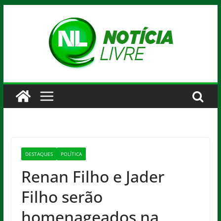
Pular
para
o
conteúdo
DESTAQUES
POLÍTICA
Renan Filho e Jader
Filho serão
homenageados na