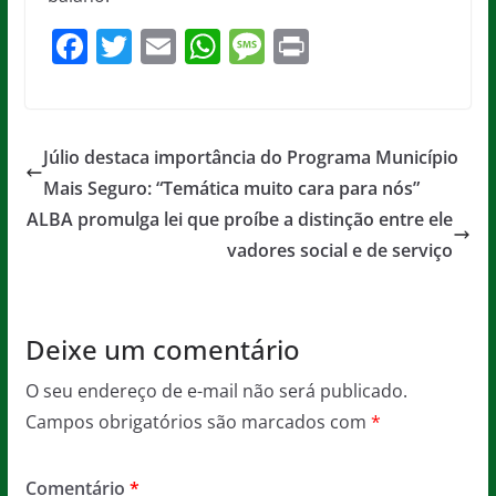
F
T
E
W
M
Pr
a
w
m
h
e
in
c
itt
ai
at
ss
t
e
er
l
s
a
Júlio destaca importância do Programa Município
b
A
g
Mais Seguro: “Temática muito cara para nós”
o
p
e
ALBA promulga lei que proíbe a distinção entre ele
o
p
vadores social e de serviço
k
Deixe um comentário
O seu endereço de e-mail não será publicado.
Campos obrigatórios são marcados com
*
Comentário
*