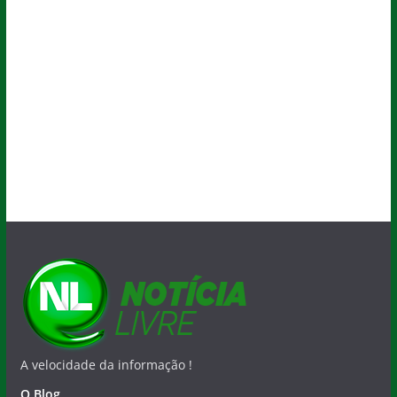
A velocidade da informação !
O Blog
Quem Faz