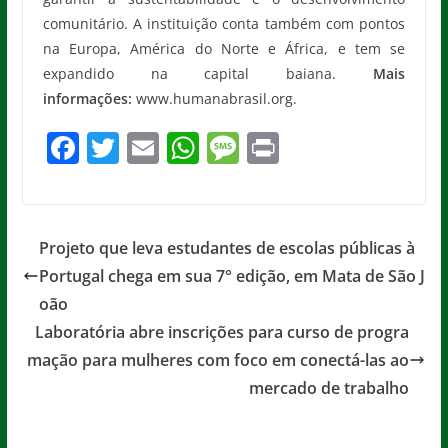
comunitário. A instituição conta também com pontos
na Europa, América do Norte e África, e tem se
expandido na capital baiana.
Mais
informações:
www.humanabrasil.org.
F
T
E
W
M
Pr
a
w
m
h
e
in
c
itt
ai
at
ss
t
e
er
l
s
a
Projeto que leva estudantes de escolas públicas à
b
A
g
Portugal chega em sua 7° edição, em Mata de São J
o
p
e
oão
o
p
Laboratória abre inscrições para curso de progra
mação para mulheres com foco em conectá-las ao
k
mercado de trabalho