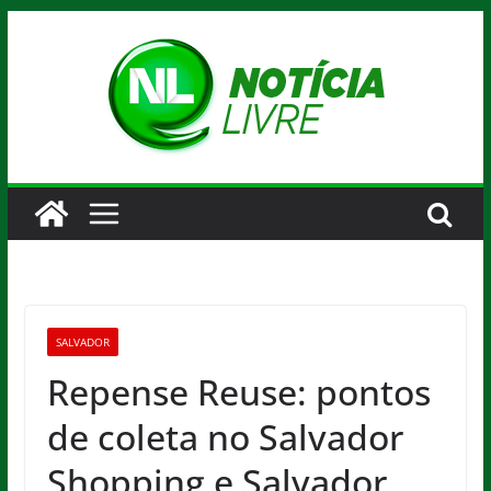
Pular
para
o
conteúdo
SALVADOR
Repense Reuse: pontos
de coleta no Salvador
Shopping e Salvador