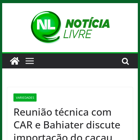
Pular
para
o
conteúdo
VARIEDADES
Reunião técnica com
CAR e Bahiater discute
importação do cacau