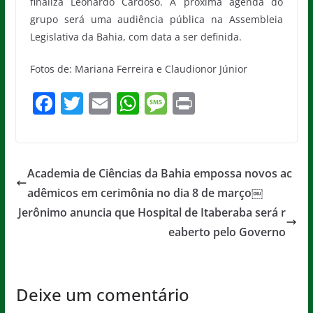
finaliza Leonardo Cardoso. A próxima agenda do
grupo será uma audiência pública na Assembleia
Legislativa da Bahia, com data a ser definida.
Fotos de: Mariana Ferreira e Claudionor Júnior
F
T
E
W
M
Pr
a
w
m
h
e
in
c
itt
ai
at
ss
t
e
er
l
s
a
Academia de Ciências da Bahia empossa novos ac
b
A
g
adêmicos em cerimônia no dia 8 de março￼
o
p
e
Jerônimo anuncia que Hospital de Itaberaba será r
o
p
eaberto pelo Governo
k
Deixe um comentário