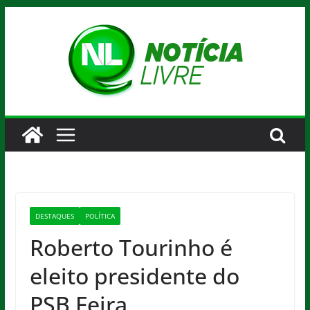
Pular
para
o
conteúdo
DESTAQUES
POLÍTICA
Roberto Tourinho é
eleito presidente do
PSB Feira