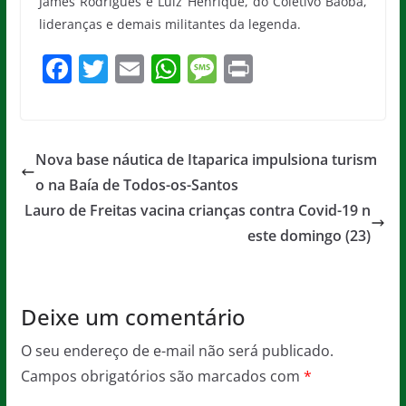
James Rodrigues e Luiz Henrique, do Coletivo Baobá,
lideranças e demais militantes da legenda.
F
T
E
W
M
Pr
a
w
m
h
e
in
c
itt
ai
at
ss
t
e
er
l
s
a
Nova base náutica de Itaparica impulsiona turism
b
A
g
o na Baía de Todos-os-Santos
o
p
e
Lauro de Freitas vacina crianças contra Covid-19 n
o
p
este domingo (23)
k
Deixe um comentário
O seu endereço de e-mail não será publicado.
Campos obrigatórios são marcados com
*