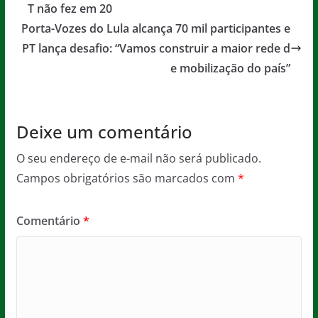
o
p
e
T não fez em 20
o
p
Porta-Vozes do Lula alcança 70 mil participantes e
PT lança desafio: “Vamos construir a maior rede d
k
e mobilização do país”
Deixe um comentário
O seu endereço de e-mail não será publicado.
Campos obrigatórios são marcados com
*
Comentário
*