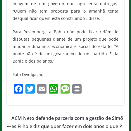
imagem de um governo que apresenta entregas.
“Quem não tem proposta para o amanhã tenta
desqualificar quem está construindo”, disse.
Para Rosemberg, a Bahia não pode ficar refém de
disputas pequenas diante de um projeto que pode
mudar a dinâmica econômica e social do estado. “A
ponte não é de um governo ou de um partido. É da
Bahia e dos baianos.”
Foto Divulgação
F
T
E
W
M
Pr
a
w
m
h
e
in
c
itt
ai
at
ss
t
e
er
l
s
a
ACM Neto defende parceria com a gestão de Simõ
b
A
g
es Filho e diz que quer fazer em dois anos o que P