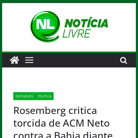
Pular
para
o
conteúdo
DESTAQUES
POLÍTICA
Rosemberg critica
torcida de ACM Neto
contra a Bahia diante