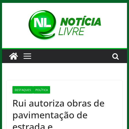
Pular
para
o
conteúdo
DESTAQUES
POLÍTICA
Rui autoriza obras de
pavimentação de
estrada e