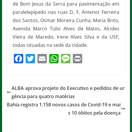
de Bom Jesus da Serra para pavimentação em
paralelepípedo nas ruas D, F, Antenor Ferreira
dos Santos, Osmar Moreira Cunha, Maria Brito,
Avenida Marco Tulio Alves de Matos, Alcides
Vieira de Macedo, Irene Alves Silva e da USF,
todas situadas na sede da cidade.
F
T
E
W
M
Pr
a
w
m
h
e
in
c
itt
ai
at
ss
t
e
er
l
s
a
ALBA aprova projeto do Executivo e pedidos de ur
b
A
g
gência para quatro matérias
o
p
e
Bahia registra 1.158 novos casos de Covid-19 e mai
o
p
s 10 óbitos pela doença
k