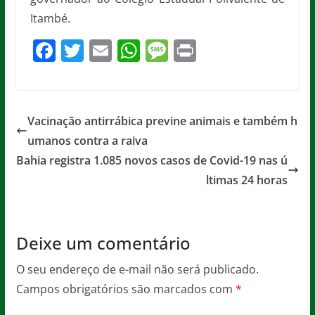
Itambé.
F
T
E
W
M
Pr
a
w
m
h
e
in
c
itt
ai
at
ss
t
e
er
l
s
a
Vacinação antirrábica previne animais e também h
b
A
g
umanos contra a raiva
o
p
e
Bahia registra 1.085 novos casos de Covid-19 nas ú
o
p
ltimas 24 horas
k
Deixe um comentário
O seu endereço de e-mail não será publicado.
Campos obrigatórios são marcados com
*