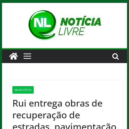
Pular
para
o
conteúdo
MUNICÍPIOS
Rui entrega obras de
recuperação de
estradas, pavimentação