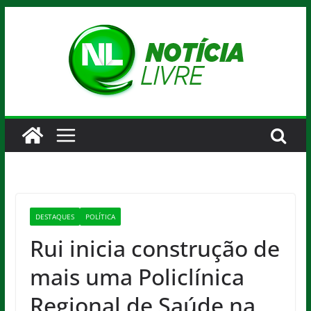
Pular
para
o
conteúdo
DESTAQUES
POLÍTICA
Rui inicia construção de
mais uma Policlínica
Regional de Saúde na