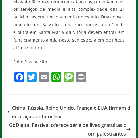
Mais de 92% dos municípios baianos já contam com
os serviços de média e alta complexidade das 21
policlínicas em funcionamento no estado. Duas novas
unidades em Salvador, uma São Francisco do Conde
e outra em Santa Maria da Vitória devem entrar em
funcionamento ainda neste semestre, além de Ilhéus
até dezembro.
Foto: Divulgação
F
T
E
W
M
Pr
a
w
m
h
e
in
c
itt
ai
at
ss
t
e
er
l
s
a
China, Rússia, Reino Unido, França e EUA firmam d
b
A
g
eclaração antinuclear
o
p
e
GoDigital Festival oferece série de lives gratuitas c
o
p
om palestrantes