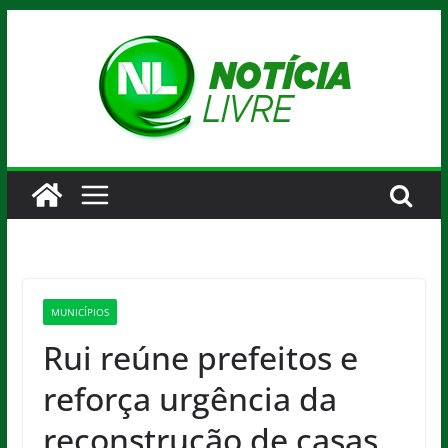
Pular
para
o
conteúdo
MUNICÍPIOS
Rui reúne prefeitos e
reforça urgência da
reconstrução de casas