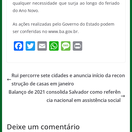
qualquer necessidade que surja ao longo do feriado
do Ano Novo.
As ações realizadas pelo Governo do Estado podem
ser conferidas no www.ba.gov.br.
F
T
E
W
M
Pr
a
w
m
h
e
in
c
itt
ai
at
ss
t
e
er
l
s
a
Rui percorre sete cidades e anuncia início da recon
b
A
g
strução de casas em janeiro
o
p
e
Balanço de 2021 consolida Salvador como referên
o
p
cia nacional em assistência social
k
Deixe um comentário