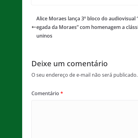
c
itt
ai
at
ss
t
e
er
l
s
a
Alice Moraes lança 3º bloco do audiovisual 
b
A
g
egada da Moraes” com homenagem a clássi
o
p
e
uninos
o
p
k
Deixe um comentário
O seu endereço de e-mail não será publicado.
Comentário
*