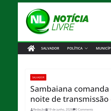
Pular
para
o
conteúdo
SALVADOR
POLÍTICA
MUNICÍP
SALVADOR
Sambaiana comanda f
noite de transmissão 
Redação
19 de junho, 2026
0 Comments