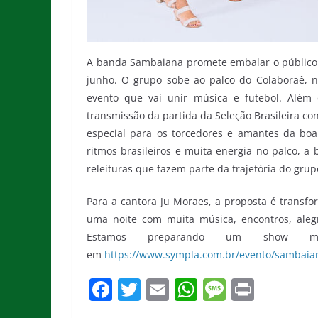
A banda Sambaiana promete embalar o público
junho. O grupo sobe ao palco do Colaboraê, n
evento que vai unir música e futebol. Alé
transmissão da partida da Seleção Brasileira co
especial para os torcedores e amantes da bo
ritmos brasileiros e muita energia no palco, a
releituras que fazem parte da trajetória do grup
Para a cantora Ju Moraes, a proposta é transfo
uma noite com muita música, encontros, alegr
Estamos preparando um show mui
em
https://www.sympla.com.br/evento/sambaia
F
T
E
W
M
Pr
a
w
m
h
e
in