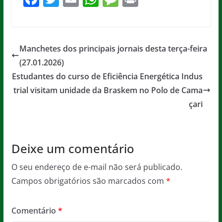
a
w
m
h
e
in
c
itt
ai
at
ss
t
e
er
l
s
a
Manchetes dos principais jornais desta terça-feira
b
A
g
(27.01.2026)
o
p
e
Estudantes do curso de Eficiência Energética Indus
o
p
trial visitam unidade da Braskem no Polo de Cama
çari
k
Deixe um comentário
O seu endereço de e-mail não será publicado.
Campos obrigatórios são marcados com
*
Comentário
*