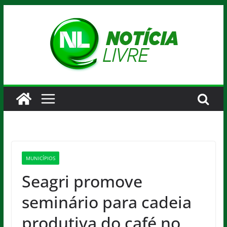
Pular
para
o
conteúdo
MUNICÍPIOS
Seagri promove
seminário para cadeia
produtiva do café no