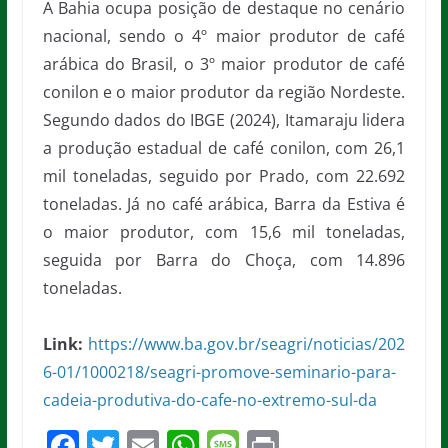
A Bahia ocupa posição de destaque no cenário
nacional, sendo o 4º maior produtor de café
arábica do Brasil, o 3º maior produtor de café
conilon e o maior produtor da região Nordeste.
Segundo dados do IBGE (2024), Itamaraju lidera
a produção estadual de café conilon, com 26,1
mil toneladas, seguido por Prado, com 22.692
toneladas. Já no café arábica, Barra da Estiva é
o maior produtor, com 15,6 mil toneladas,
seguida por Barra do Choça, com 14.896
toneladas.
Link:
https://www.ba.gov.br/seagri/noticias/202
6-01/1000218/seagri-promove-seminario-para-
cadeia-produtiva-do-cafe-no-extremo-sul-da
F
T
E
W
M
Pr