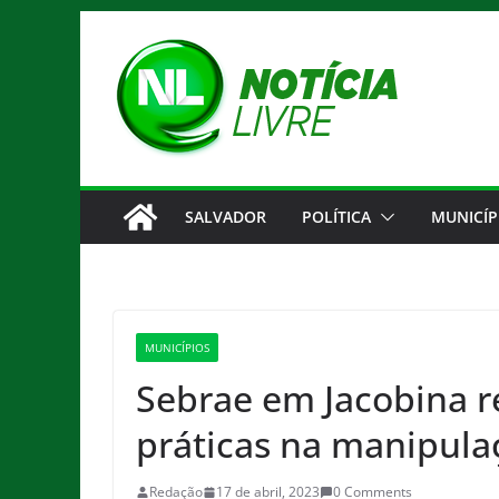
Pular
para
o
conteúdo
SALVADOR
POLÍTICA
MUNICÍP
MUNICÍPIOS
Sebrae em Jacobina re
práticas na manipula
Redação
17 de abril, 2023
0 Comments