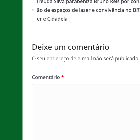
Ireuda Silva parabeniza Bruno Reis por con
b
A
g
ão de espaços de lazer e convivência no BR
o
p
e
er e Cidadela
o
p
k
Deixe um comentário
O seu endereço de e-mail não será publicado.
Comentário
*