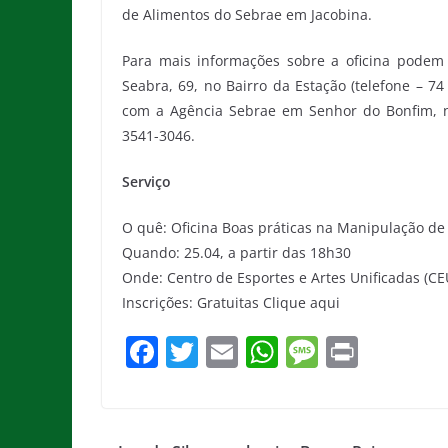
de Alimentos do Sebrae em Jacobina.
Para mais informações sobre a oficina podem s
Seabra, 69, no Bairro da Estação (telefone – 7
com a Agência Sebrae em Senhor do Bonfim, na
3541-3046.
Serviço
O quê: Oficina Boas práticas na Manipulação de
Quando: 25.04, a partir das 18h30
Onde: Centro de Esportes e Artes Unificadas (CE
Inscrições: Gratuitas Clique aqui
F
T
E
W
M
Pr
a
w
m
h
e
in
c
itt
ai
at
ss
t
e
er
l
s
a