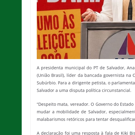
A presidenta municipal do PT de Salvador, Ana C
(União Brasil), líder da bancada governista n
Subúrbio. Para a dirigente petista, o parlament
Salvador a uma disputa política circunstancial.
“Despeito mata, vereador. O Governo do Estado
mudar a mobilidade de Salvador, especialment
malabarismos retóricos para tentar desqualificar
A declaração foi uma resposta à fala de Kiki B