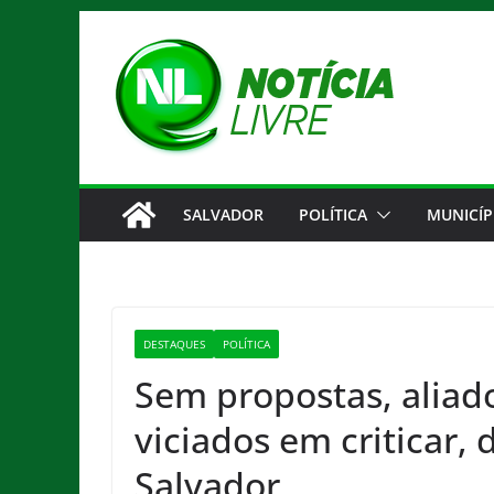
Pular
para
o
conteúdo
SALVADOR
POLÍTICA
MUNICÍP
DESTAQUES
POLÍTICA
Sem propostas, aliad
viciados em criticar, 
Salvador