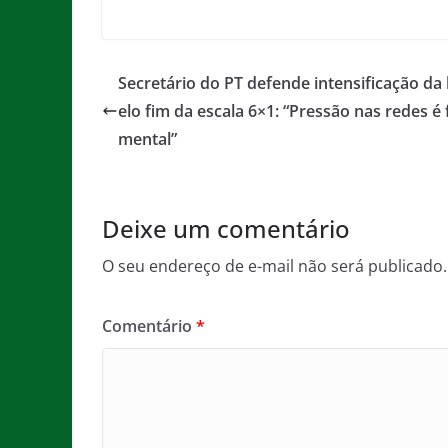
a
w
m
h
e
in
c
itt
ai
at
ss
t
e
er
l
s
a
Secretário do PT defende intensificação da 
b
A
g
elo fim da escala 6×1: “Pressão nas redes é
o
p
e
mental”
o
p
k
Deixe um comentário
O seu endereço de e-mail não será publicado.
Comentário
*