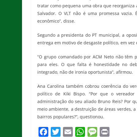
tratar como pequena uma obra que reorganiza a
Salvador. O VLT não é uma promessa vazia. É
econômico”, disse.
Segundo a presidenta do PT municipal, a opos
entrega em motivo de desgaste político, em vez 
“O grupo comandado por ACM Neto não têm prop
para eles. O que falta é honestidade no de
integrado, não de ironia oportunista”, afirmou.
Ana Carolina também cobrou coerência do vere
político de Kiki Bispo. “Por que o veread
administração do seu aliado Bruno Reis? Por q
meio ambiente, a destruição de áreas verdes, a
bairros populares?”, questionou.
F
T
E
W
M
Pr