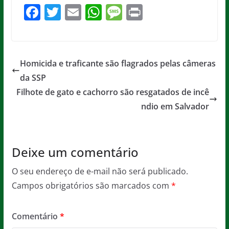
F
T
E
W
M
Pr
a
w
m
h
e
in
c
itt
ai
at
ss
t
e
er
l
s
a
Homicida e traficante são flagrados pelas câmeras
b
A
g
da SSP
o
p
e
Filhote de gato e cachorro são resgatados de incê
o
p
ndio em Salvador
k
Deixe um comentário
O seu endereço de e-mail não será publicado.
Campos obrigatórios são marcados com
*
Comentário
*