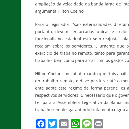
ampliação da velocidade da banda larga de inte
argumenta Hilton Coelho.
Para o legislador, “são externalidades direta
portanto, devem ser arcadas únicas e exclus
funcionalismo estadual está sem reajuste sal
recaiam sobre os servidores. É urgente que o
exercício de trabalho remoto, tanto para gara
trabalho, bem como para arcar com os gastos co
Hilton Coelho conclui afirmando que “tais auxíli
do trabalho remoto, e deve perdurar até o mom
ente adote este regime de forma perene, os
respectivos servidores. É necessário que o gover
Lei para a Assembleia Legislativa da Bahia ins
trabalho remoto, garantindo tratamento digno a
F
T
E
W
M
Pr