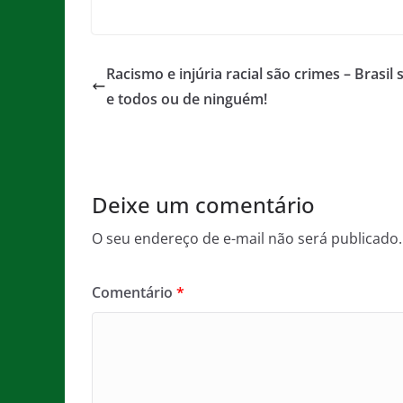
a
w
m
h
e
in
c
itt
ai
at
ss
t
e
er
l
s
a
Racismo e injúria racial são crimes – Brasil 
b
A
g
e todos ou de ninguém!
o
p
e
o
p
k
Deixe um comentário
O seu endereço de e-mail não será publicado.
Comentário
*