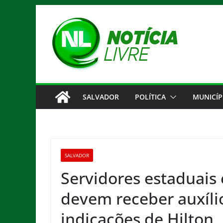
Pular
para
o
conteúdo
SALVADOR
POLÍTICA
MUNICÍP
SALVADOR
Servidores estaduais
devem receber auxíli
indicações de Hilton