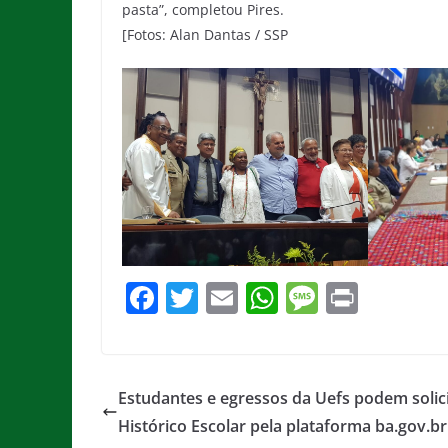
pasta”, completou Pires.
[Fotos: Alan Dantas / SSP
F
T
E
W
M
Pr
a
w
m
h
e
in
c
itt
ai
at
ss
t
e
er
l
s
a
Estudantes e egressos da Uefs podem solici
b
A
g
Histórico Escolar pela plataforma ba.gov.br