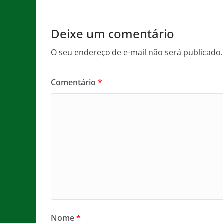
o
p
e
o
p
Deixe um comentário
k
O seu endereço de e-mail não será publicado.
Comentário
*
Nome
*