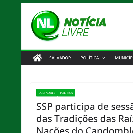
Pular
para
o
conteúdo
SALVADOR
POLÍTICA
MUNICÍP
DESTAQUES
POLÍTICA
SSP participa de sess
das Tradições das Raí
Nações do Candombl