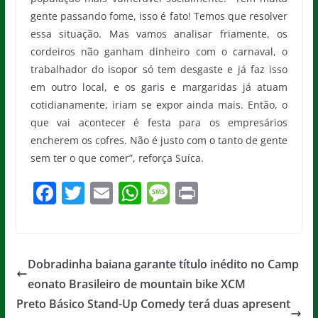
gente passando fome, isso é fato! Temos que resolver
essa situação. Mas vamos analisar friamente, os
cordeiros não ganham dinheiro com o carnaval, o
trabalhador do isopor só tem desgaste e já faz isso
em outro local, e os garis e margaridas já atuam
cotidianamente, iriam se expor ainda mais. Então, o
que vai acontecer é festa para os empresários
encherem os cofres. Não é justo com o tanto de gente
sem ter o que comer”, reforça Suíca.
F
T
E
W
M
Pr
a
w
m
h
e
in
c
itt
ai
at
ss
t
e
er
l
s
a
Dobradinha baiana garante título inédito no Camp
b
A
g
eonato Brasileiro de mountain bike XCM
o
p
e
Preto Básico Stand-Up Comedy terá duas apresent