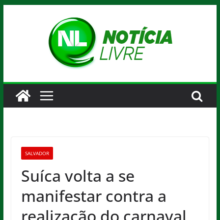
Pular
para
o
conteúdo
SALVADOR
Suíca volta a se
manifestar contra a
realização do carnaval