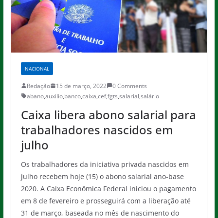
NACIONAL
Redação
15 de março, 2022
0 Comments
abano
,
auxilio
,
banco
,
caixa
,
cef
,
fgts
,
salarial
,
salário
Caixa libera abono salarial para
trabalhadores nascidos em
julho
Os trabalhadores da iniciativa privada nascidos em
julho recebem hoje (15) o abono salarial ano-base
2020. A Caixa Econômica Federal iniciou o pagamento
em 8 de fevereiro e prosseguirá com a liberação até
31 de março, baseada no mês de nascimento do