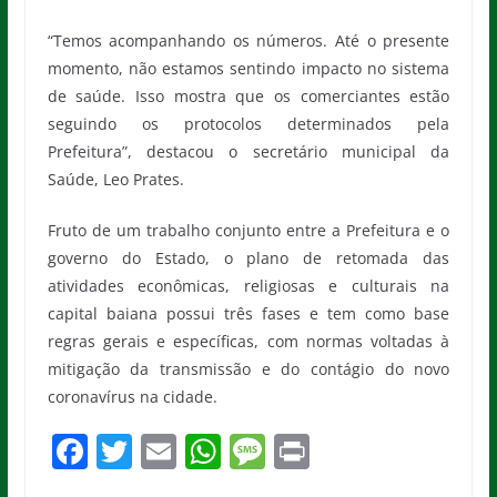
“Temos acompanhando os números. Até o presente
momento, não estamos sentindo impacto no sistema
de saúde. Isso mostra que os comerciantes estão
seguindo os protocolos determinados pela
Prefeitura”, destacou o secretário municipal da
Saúde, Leo Prates.
Fruto de um trabalho conjunto entre a Prefeitura e o
governo do Estado, o plano de retomada das
atividades econômicas, religiosas e culturais na
capital baiana possui três fases e tem como base
regras gerais e específicas, com normas voltadas à
mitigação da transmissão e do contágio do novo
coronavírus na cidade.
F
T
E
W
M
Pr
a
w
m
h
e
in