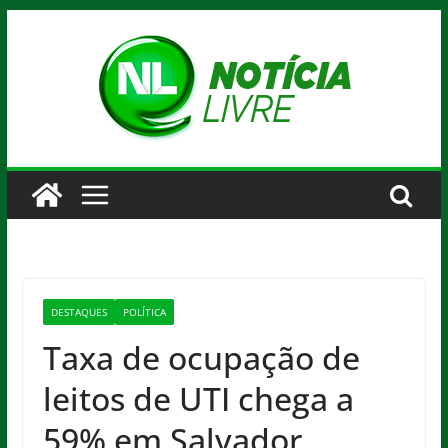
Pular
para
o
conteúdo
DESTAQUES
POLÍTICA
Taxa de ocupação de
leitos de UTI chega a
59% em Salvador