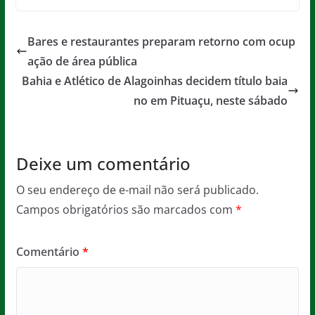
c
itt
ai
at
ss
t
e
er
l
s
a
Bares e restaurantes preparam retorno com ocup
b
A
g
ação de área pública
o
p
e
Bahia e Atlético de Alagoinhas decidem título baia
o
p
no em Pituaçu, neste sábado
k
Deixe um comentário
O seu endereço de e-mail não será publicado.
Campos obrigatórios são marcados com
*
Comentário
*