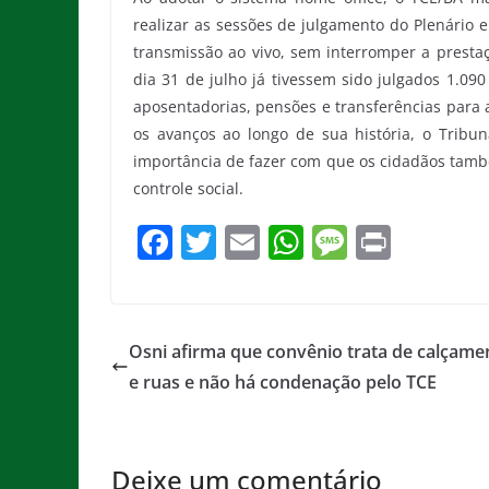
realizar as sessões de julgamento do Plenário
transmissão ao vivo, sem interromper a presta
dia 31 de julho já tivessem sido julgados 1.09
aposentadorias, pensões e transferências para 
os avanços ao longo de sua história, o Tribun
importância de fazer com que os cidadãos també
controle social.
F
T
E
W
M
Pr
a
w
m
h
e
in
c
itt
ai
at
ss
t
e
er
l
s
a
Osni afirma que convênio trata de calçame
b
A
g
e ruas e não há condenação pelo TCE
o
p
e
o
p
Deixe um comentário
k