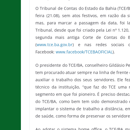
O Tribunal de Contas do Estado da Bahia (TCE/B
feira (21.08), sem atos festivos, em razão da
mas, para marcar a passagem da data, foi l
Tribunal, desde que foi criado pela Lei nº 1.12
segunda mais antiga Corte de Contas do Bra
(
www.tce.ba.gov.br
) e nas redes sociais d
Facebook:
www.facebook/TCEBAOFICIAL
).
O presidente do TCE/BA, conselheiro Gildásio Pe
tem procurado atuar sempre na linha de frente 
auxiliar o trabalho dos seus servidores. Ele 
técnico da instituição, “que faz do TCE uma r
segmento em que foi pioneiro. É preciso desta
do TCE/BA, como bem tem sido demonstrado du
implantar o sistema de trabalho a distância, 
de saúde, como forma de preservar os servidores
Ao adotar o sistema home office, o TCE/BA m