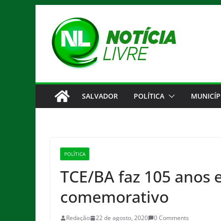
Pular
para
o
conteúdo
SALVADOR
POLÍTICA
MUNICÍP
POLÍTICA
TCE/BA faz 105 anos e
comemorativo
Redação
22 de agosto, 2020
0 Comments