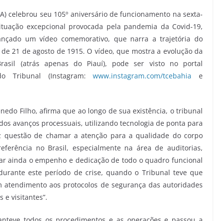
A) celebrou seu 105º aniversário de funcionamento na sexta-
 situação excepcional provocada pela pandemia da Covid-19,
ançado um vídeo comemorativo, que narra a trajetória do
0, de 21 de agosto de 1915. O vídeo, que mostra a evolução da
sil (atrás apenas do Piauí), pode ser visto no portal
o Tribunal (Instagram:
www.instagram.com/tcebahia
e
nedo Filho, afirma que ao longo de sua existência, o tribunal
dos avanços processuais, utilizando tecnologia de ponta para
fez questão de chamar a atenção para a qualidade do corpo
eferência no Brasil, especialmente na área de auditorias,
car ainda o empenho e dedicação de todo o quadro funcional
rante este período de crise, quando o Tribunal teve que
em atendimento aos protocolos de segurança das autoridades
 e visitantes”.
anteve todos os procedimentos e as operações e passou a