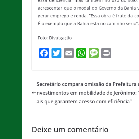
essa deficiência, mas também no uso do solo, 
acrescentar que o modal do Governo da Bahia v
gerar emprego e renda. “Essa obra é fruto da c
É o exemplo que a Bahia está no caminho sério”,
Foto: Divulgação
F
T
E
W
M
Pr
a
w
m
h
e
in
c
itt
ai
at
ss
t
e
er
l
s
a
Secretário compara omissão da Prefeitura 
b
A
g
nvestimentos em mobilidade de Jerônimo:
o
p
e
ais que garantem acesso com eficiência”
o
p
k
Deixe um comentário