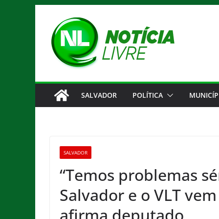
Pular
para
o
conteúdo
SALVADOR
POLÍTICA
MUNICÍP
SALVADOR
“Temos problemas sé
Salvador e o VLT vem 
afirma deputado