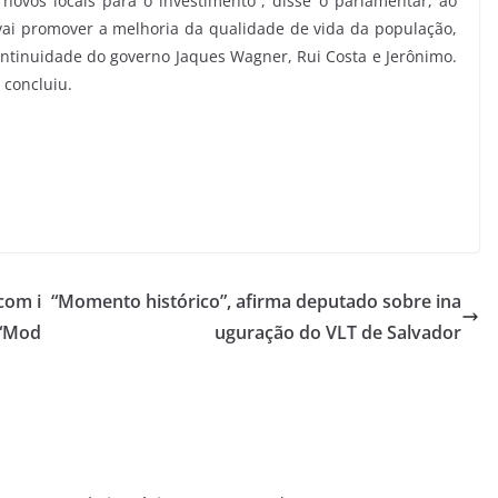
novos locais para o investimento”, disse o parlamentar, ao
ai promover a melhoria da qualidade de vida da população,
ontinuidade do governo Jaques Wagner, Rui Costa e Jerônimo.
 concluiu.
com i
“Momento histórico”, afirma deputado sobre ina
 “Mod
uguração do VLT de Salvador