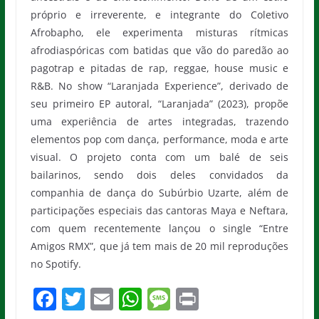
próprio e irreverente, e integrante do Coletivo
Afrobapho, ele experimenta misturas rítmicas
afrodiaspóricas com batidas que vão do paredão ao
pagotrap e pitadas de rap, reggae, house music e
R&B. No show “Laranjada Experience”, derivado de
seu primeiro EP autoral, “Laranjada” (2023), propõe
uma experiência de artes integradas, trazendo
elementos pop com dança, performance, moda e arte
visual. O projeto conta com um balé de seis
bailarinos, sendo dois deles convidados da
companhia de dança do Subúrbio Uzarte, além de
participações especiais das cantoras Maya e Neftara,
com quem recentemente lançou o single “Entre
Amigos RMX”, que já tem mais de 20 mil reproduções
no Spotify.
F
T
E
W
M
Pr