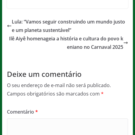
a
w
m
h
e
in
c
itt
ai
at
ss
t
e
er
l
s
a
Lula: “Vamos seguir construindo um mundo justo
b
A
g
e um planeta sustentável”
o
p
e
Ilê Aiyê homenageia a história e cultura do povo k
o
p
eniano no Carnaval 2025
k
Deixe um comentário
O seu endereço de e-mail não será publicado.
Campos obrigatórios são marcados com
*
Comentário
*