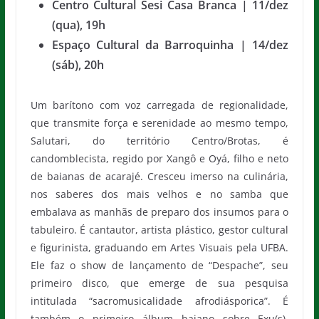
Centro Cultural Sesi Casa Branca | 11/dez
(qua), 19h
Espaço Cultural da Barroquinha | 14/dez
(sáb), 20h
Um barítono com voz carregada de regionalidade,
que transmite força e serenidade ao mesmo tempo,
Salutari, do território Centro/Brotas, é
candomblecista, regido por Xangô e Oyá, filho e neto
de baianas de acarajé. Cresceu imerso na culinária,
nos saberes dos mais velhos e no samba que
embalava as manhãs de preparo dos insumos para o
tabuleiro. É cantautor, artista plástico, gestor cultural
e figurinista, graduando em Artes Visuais pela UFBA.
Ele faz o show de lançamento de “Despache”, seu
primeiro disco, que emerge de sua pesquisa
intitulada “sacromusicalidade afrodiásporica”. É
também o primeiro álbum baiano sobre Exu(s),