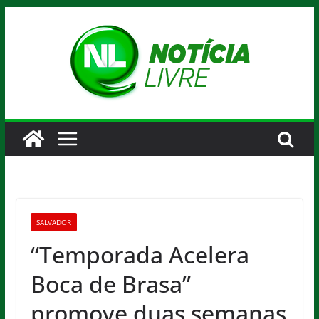
Pular
para
o
conteúdo
SALVADOR
“Temporada Acelera
Boca de Brasa”
promove duas semanas