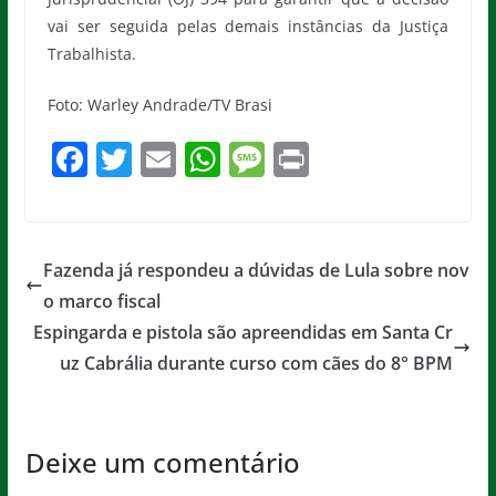
vai ser seguida pelas demais instâncias da Justiça
Trabalhista.
Foto: Warley Andrade/TV Brasi
F
T
E
W
M
Pr
a
w
m
h
e
in
c
itt
ai
at
ss
t
e
er
l
s
a
Fazenda já respondeu a dúvidas de Lula sobre nov
b
A
g
o marco fiscal
o
p
e
Espingarda e pistola são apreendidas em Santa Cr
o
p
uz Cabrália durante curso com cães do 8° BPM
k
Deixe um comentário