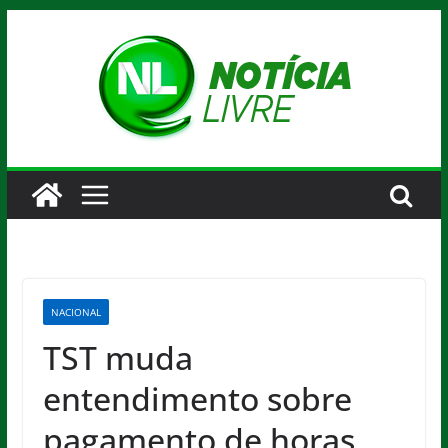
Pular
para
o
conteúdo
NACIONAL
TST muda
entendimento sobre
pagamento de horas