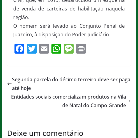
Civil, que, em 2019, desarticulou um esquema
de venda de carteiras de habilitação naquela
região.
O homem será levado ao Conjunto Penal de
Juazeiro, à disposição do Poder Judiciário.
F
T
E
W
M
Pr
a
w
m
h
e
in
c
itt
ai
at
ss
t
e
er
l
s
a
Segunda parcela do décimo terceiro deve ser paga
b
A
g
até hoje
o
p
e
Entidades sociais comercializam produtos na Vila
o
p
de Natal do Campo Grande
k
Deixe um comentário