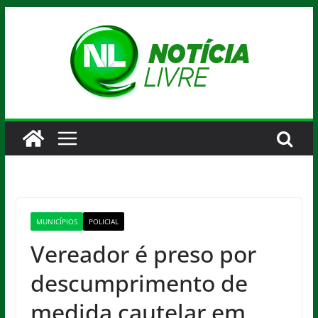
Pular
para
o
conteúdo
MUNICÍPIOS
POLICIAL
Vereador é preso por
descumprimento de
medida cautelar em