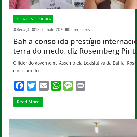
DESTAQUES
POLÍTICA
Redação
18 de maio, 2026
0 Comments
Bahia consolida prestígio internac
terra do medo, diz Rosemberg Pint
O líder do governo na Assembleia Legislativa da Bahia, Ro
como um dos
F
T
E
W
M
Pr
a
w
m
h
e
in
c
itt
ai
at
ss
t
Read More
e
er
l
s
a
b
A
g
o
p
e