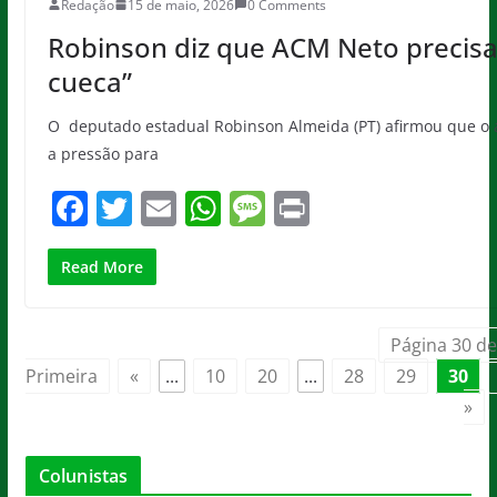
Redação
15 de maio, 2026
0 Comments
Robinson diz que ACM Neto precisa
cueca”
O deputado estadual Robinson Almeida (PT) afirmou que o 
a pressão para
F
T
E
W
M
Pr
a
w
m
h
e
in
c
itt
ai
at
ss
t
Read More
e
er
l
s
a
b
A
g
Página 30 de
o
p
e
Primeira
«
...
10
20
...
28
29
30
»
o
p
k
Colunistas