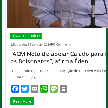
DESTAQUES
POLÍTICA
Redação
15 de maio, 2026
0 Comments
“ACM Neto diz apoiar Caiado para f
os Bolsonaros”, afirma Éden
O secretário Nacional de Comunicação do PT, Éden Valadares
quinta-feira (14), que
F
T
E
W
M
Pr
a
w
m
h
e
in
c
itt
ai
at
ss
t
Read More