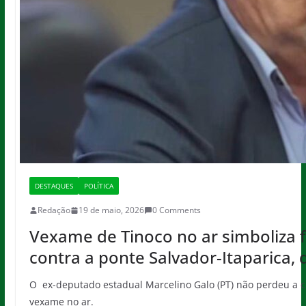
DESTAQUES
POLÍTICA
Redação
19 de maio, 2026
0 Comments
Vexame de Tinoco no ar simboliza 
contra a ponte Salvador-Itaparica, 
O ex-deputado estadual Marcelino Galo (PT) não perdeu a c
vexame no ar.