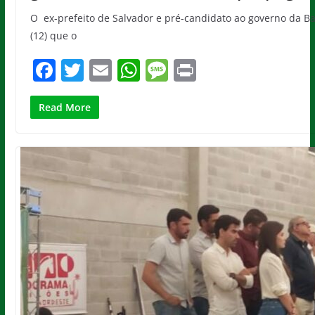
O ex-prefeito de Salvador e pré-candidato ao governo da Bah
(12) que o
F
T
E
W
M
Pr
a
w
m
h
e
in
c
itt
ai
at
ss
t
Read More
e
er
l
s
a
b
A
g
o
p
e
o
p
k