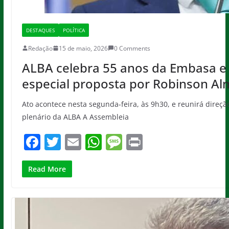
DESTAQUES
POLÍTICA
Redação
15 de maio, 2026
0 Comments
ALBA celebra 55 anos da Embasa e
especial proposta por Robinson Al
Ato acontece nesta segunda-feira, às 9h30, e reunirá direç
plenário da ALBA A Assembleia
F
T
E
W
M
Pr
a
w
m
h
e
in
c
itt
ai
at
ss
t
Read More
e
er
l
s
a
b
A
g
o
p
e