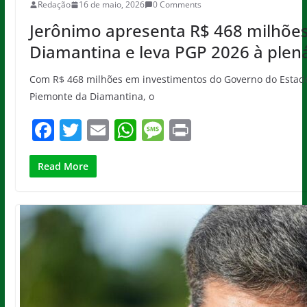
Redação
16 de maio, 2026
0 Comments
Jerônimo apresenta R$ 468 milhõe
Diamantina e leva PGP 2026 à plená
Com R$ 468 milhões em investimentos do Governo do Estado 
Piemonte da Diamantina, o
F
T
E
W
M
Pr
a
w
m
h
e
in
c
itt
ai
at
ss
t
Read More
e
er
l
s
a
b
A
g
o
p
e
o
p
k