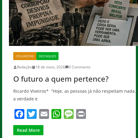
COLUNISTAS
DESTAQUES
Redação
18 de maio, 2026
0 Comments
O futuro a quem pertence?
Ricardo Viveiros* “Hoje, as pessoas já não respeitam nada.
a verdade e
F
T
E
W
M
Pr
a
w
m
h
e
in
c
itt
ai
at
ss
t
Read More