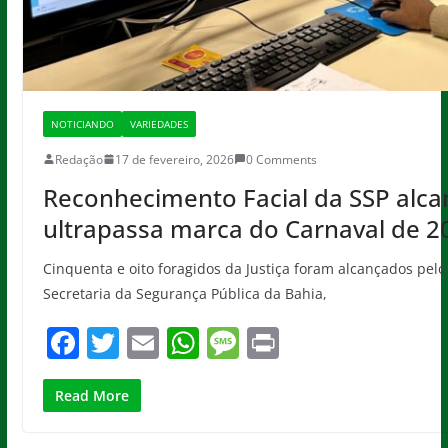
NOTICIANDO
VARIEDADES
Redação
17 de fevereiro, 2026
0 Comments
Reconhecimento Facial da SSP alcan
ultrapassa marca do Carnaval de 2
Cinquenta e oito foragidos da Justiça foram alcançados pel
Secretaria da Segurança Pública da Bahia,
F
T
E
W
M
Pr
a
w
m
h
e
in
c
itt
ai
at
ss
t
Read More
e
er
l
s
a