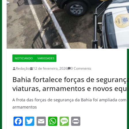
NOTICIANDO
VARIEDADES
Redação
12 de fevereiro, 2026
0 Comments
Bahia fortalece forças de seguran
viaturas, armamentos e novos eq
A frota das forças de segurança da Bahia foi ampliada com 
armamentos
F
T
E
W
M
Pr