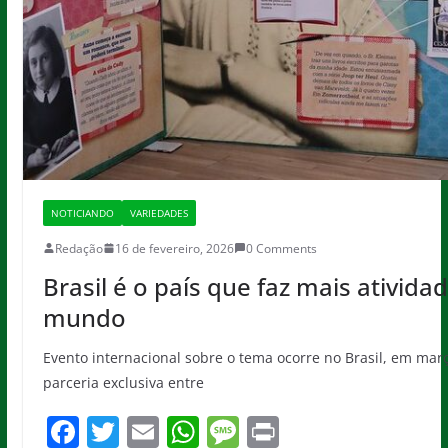
NOTICIANDO
VARIEDADES
Redação
16 de fevereiro, 2026
0 Comments
Brasil é o país que faz mais ativid
mundo
Evento internacional sobre o tema ocorre no Brasil, em ma
parceria exclusiva entre
F
T
E
W
M
Pr