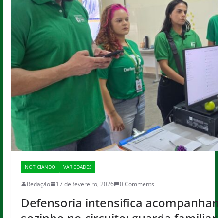
NOTICIANDO
VARIEDADES
Redação
17 de fevereiro, 2026
0 Comments
Defensoria intensifica acompanha
sozinho no circuito; guarda familiar