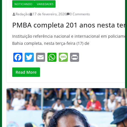
NOTICIANDO
VARIEDADES
Redação
17 de fevereiro, 2026
0 Comments
PMBA completa 201 anos nesta terça
Instituição referência nacional e internacional em policiame
Bahia completa, nesta terça-feira (17) de
F
T
E
W
M
Pr
a
w
m
h
e
in
c
itt
ai
at
ss
t
Read More
e
er
l
s
a
b
A
g
o
p
e
o
p
k