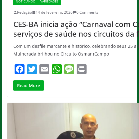
NOTICIANDO
VARIEDADES
Redação
14 de fevereiro, 2026
0 Comments
CES-BA inicia ação “Carnaval com Con
serviços de saúde nos circuitos da f
Com um desfile marcante e histórico, celebrando seus 25 an
Mulherada brilhou no Circuito Osmar (Campo
F
T
E
W
M
Pr
a
w
m
h
e
in
c
itt
ai
at
ss
t
Read More
e
er
l
s
a
b
A
g
o
p
e
o
p
k