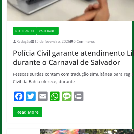
NOTICIANDO
VARIEDADES
Redação
15 de fevereiro, 2026
0 Comments
Polícia Civil garante atendimento L
durante o Carnaval de Salvador
Pessoas surdas contam com tradução simultânea para registro
Civil da Bahia oferece, durante
F
T
E
W
M
Pr
a
w
m
h
e
in
c
itt
ai
at
ss
t
Read More
e
er
l
s
a