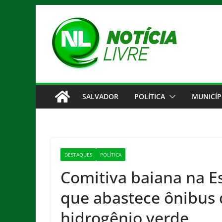
Pular
para
o
conteúdo
SALVADOR
POLÍTICA
MUNICÍP
DESTAQUES
POLÍTICA
Comitiva baiana na 
que abastece ônibus 
hidrogênio verde