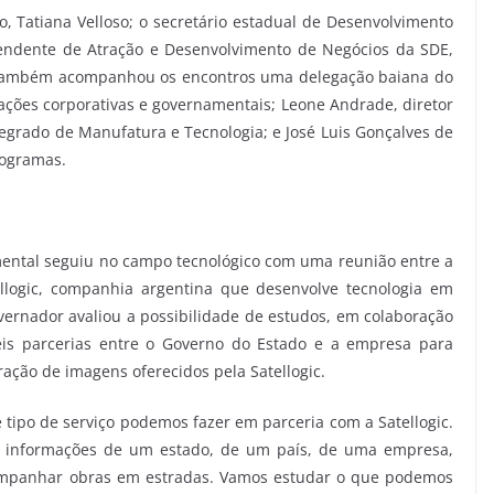
 Tatiana Velloso; o secretário estadual de Desenvolvimento
tendente de Atração e Desenvolvimento de Negócios da SDE,
 Também acompanhou os encontros uma delegação baiana do
lações corporativas e governamentais; Leone Andrade, diretor
tegrado de Manufatura e Tecnologia; e José Luis Gonçalves de
rogramas.
ental seguiu no campo tecnológico com uma reunião entre a
llogic, companhia argentina que desenvolve tecnologia em
vernador avaliou a possibilidade de estudos, em colaboração
eis parcerias entre o Governo do Estado e a empresa para
ração de imagens oferecidos pela Satellogic.
 tipo de serviço podemos fazer em parceria com a Satellogic.
am informações de um estado, de um país, de uma empresa,
companhar obras em estradas. Vamos estudar o que podemos