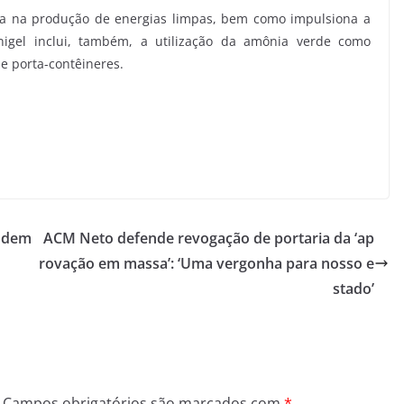
sta na produção de energias limpas, bem como impulsiona a
nigel inclui, também, a utilização da amônia verde como
 e porta-contêineres.
a dem
ACM Neto defende revogação de portaria da ‘ap
rovação em massa’: ‘Uma vergonha para nosso e
stado’
Campos obrigatórios são marcados com
*