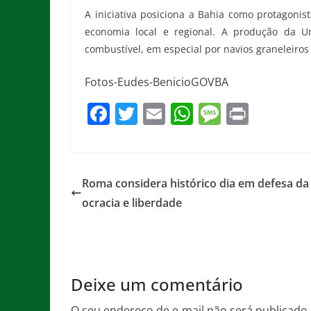
A iniciativa posiciona a Bahia como protagoni
economia local e regional. A produção da U
combustível, em especial por navios graneleiros
Fotos-Eudes-BenicioGOVBA
F
T
E
W
M
Pr
a
w
m
h
e
in
c
itt
ai
at
ss
t
e
er
l
s
a
Roma considera histórico dia em defesa d
b
A
g
ocracia e liberdade
o
p
e
o
p
k
Deixe um comentário
O seu endereço de e-mail não será publicado.