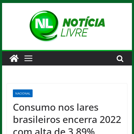
Pular
para
o
conteúdo
NACIONAL
Consumo nos lares
brasileiros encerra 2022
com alta de 3,89%