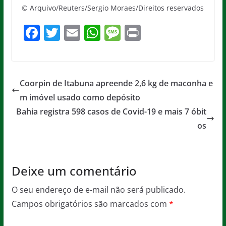
© Arquivo/Reuters/Sergio Moraes/Direitos reservados
F
T
E
W
M
Pr
a
w
m
h
e
in
c
itt
ai
at
ss
t
e
er
l
s
a
Coorpin de Itabuna apreende 2,6 kg de maconha e
b
A
g
m imóvel usado como depósito
o
p
e
Bahia registra 598 casos de Covid-19 e mais 7 óbit
o
p
os
k
Deixe um comentário
O seu endereço de e-mail não será publicado.
Campos obrigatórios são marcados com
*