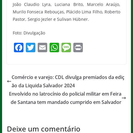
João Claudio Lyra, Luciana Brito, Marcelo Araújo,
Murilo Fonseca Rebouças, Plácido Lima Filho, Roberto
Pastor, Sergio Jezler e Sulivan Hübner.
Foto: Divulgação
F
T
E
W
M
Pr
a
w
m
h
e
in
c
itt
ai
at
ss
t
e
er
l
s
a
Comércio e varejo: CDL divulga premiados da ediç
b
A
g
ão da Liquida Salvador 2024
o
p
e
Envolvido no latrocínio do policial militar em Feira
o
p
de Santana tem mandado cumprido em Salvador
k
Deixe um comentário