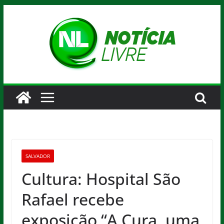
Pular
para
o
conteúdo
SALVADOR
Cultura: Hospital São
Rafael recebe
exposição “A Cura, uma