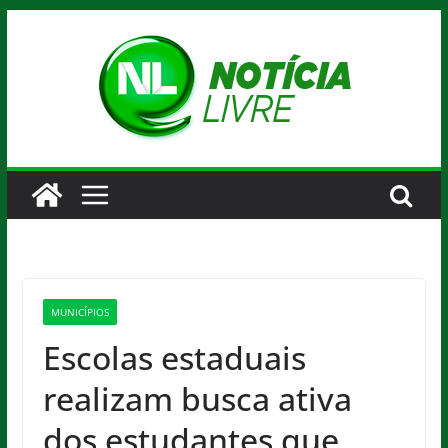
Pular
para
o
conteúdo
MUNICÍPIOS
Escolas estaduais
realizam busca ativa
dos estudantes que