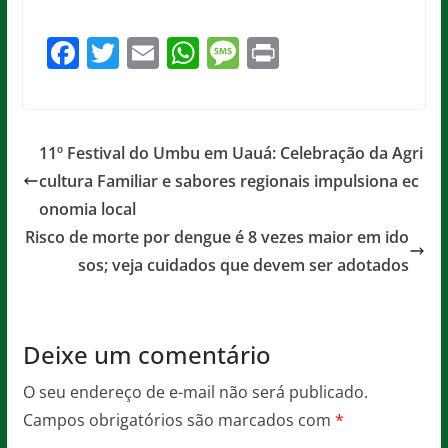
F
T
E
W
M
Pr
a
w
m
h
e
in
c
itt
ai
at
ss
t
e
er
l
s
a
11º Festival do Umbu em Uauá: Celebração da Agri
b
A
g
cultura Familiar e sabores regionais impulsiona ec
o
p
e
onomia local
o
p
Risco de morte por dengue é 8 vezes maior em ido
sos; veja cuidados que devem ser adotados
k
Deixe um comentário
O seu endereço de e-mail não será publicado.
Campos obrigatórios são marcados com
*