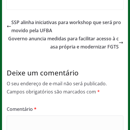
a
w
m
h
e
in
c
itt
ai
at
ss
t
e
er
l
s
a
SSP alinha iniciativas para workshop que será pro
b
A
g
movido pela UFBA
o
p
e
Governo anuncia medidas para facilitar acesso à c
o
p
asa própria e modernizar FGTS
k
Deixe um comentário
O seu endereço de e-mail não será publicado.
Campos obrigatórios são marcados com
*
Comentário
*