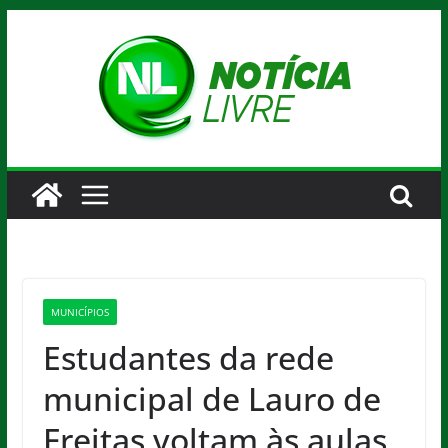
Pular
para
o
conteúdo
MUNICÍPIOS
Estudantes da rede
municipal de Lauro de
Freitas voltam às aulas