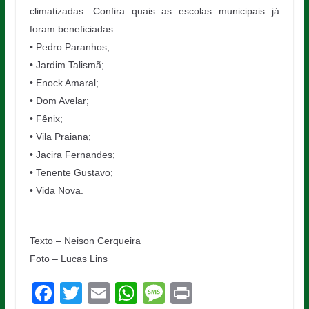
climatizadas. Confira quais as escolas municipais já
foram beneficiadas:
• Pedro Paranhos;
• Jardim Talismã;
• Enock Amaral;
• Dom Avelar;
• Fênix;
• Vila Praiana;
• Jacira Fernandes;
• Tenente Gustavo;
• Vida Nova.
Texto – Neison Cerqueira
Foto – Lucas Lins
F
T
E
W
M
Pr