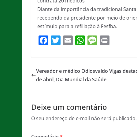
contrata 20 médicos
Diante da importância da tradicional Santa
recebendo da presidente por meio de orie
estímulo para a refiliação à Fesfba.
F
T
E
W
M
Pr
a
w
m
h
e
in
c
itt
ai
at
ss
t
e
er
l
s
a
Vereador e médico Odiosvaldo Vigas destac
b
A
g
de abril, Dia Mundial da Saúde
o
p
e
o
p
Deixe um comentário
k
O seu endereço de e-mail não será publicado.
Comentário
*