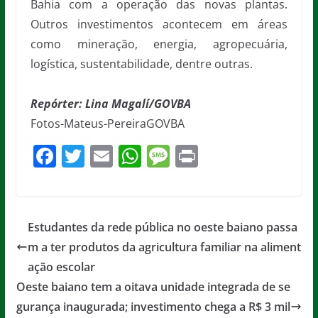
Bahia com a operação das novas plantas.
Outros investimentos acontecem em áreas
como mineração, energia, agropecuária,
logística, sustentabilidade, dentre outras.
Repórter: Lina Magalí/GOVBA
Fotos-Mateus-PereiraGOVBA
F
T
E
W
M
Pr
a
w
m
h
e
in
c
itt
ai
at
ss
t
e
er
l
s
a
Estudantes da rede pública no oeste baiano passa
b
A
g
m a ter produtos da agricultura familiar na aliment
o
p
e
ação escolar
o
p
Oeste baiano tem a oitava unidade integrada de se
gurança inaugurada; investimento chega a R$ 3 mil
k