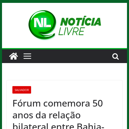
Pular
para
o
conteúdo
SALVADOR
Fórum comemora 50
anos da relação
bilateral entre Bahia-