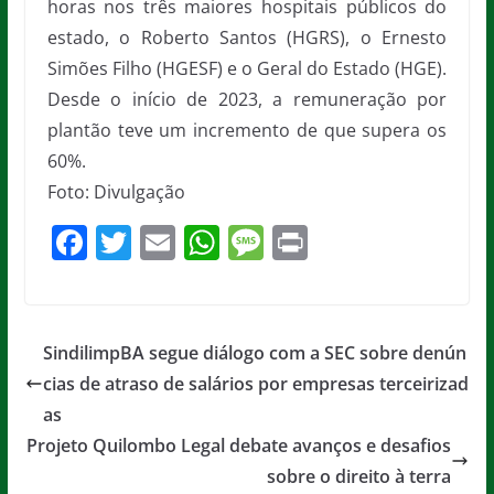
horas nos três maiores hospitais públicos do
estado, o Roberto Santos (HGRS), o Ernesto
Simões Filho (HGESF) e o Geral do Estado (HGE).
Desde o início de 2023, a remuneração por
plantão teve um incremento de que supera os
60%.
Foto: Divulgação
F
T
E
W
M
Pr
a
w
m
h
e
in
c
itt
ai
at
ss
t
e
er
l
s
a
SindilimpBA segue diálogo com a SEC sobre denún
b
A
g
cias de atraso de salários por empresas terceirizad
o
p
e
as
o
p
Projeto Quilombo Legal debate avanços e desafios
sobre o direito à terra
k