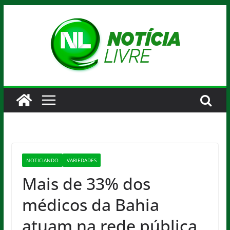
Pular
para
o
conteúdo
NOTICIANDO
VARIEDADES
Mais de 33% dos
médicos da Bahia
atuam na rede pública