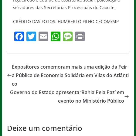
servidores das Secretarias Processuais do Caocife.
CRÉDITO DAS FOTOS: HUMBERTO FILHO CECOM/MP
F
T
E
W
M
Pr
a
w
m
h
e
in
c
itt
ai
at
ss
t
e
er
l
s
a
Expositores comemoram mais uma edição da Feir
b
A
g
a Pública de Economia Solidária em Vilas do Atlânti
o
p
e
co
o
p
Governo do Estado apresenta ‘Bahia Pela Paz’ em
evento no Ministério Público
k
Deixe um comentário