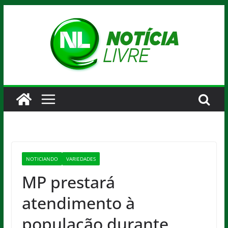
Pular
para
o
conteúdo
NOTICIANDO
VARIEDADES
MP prestará
atendimento à
população durante