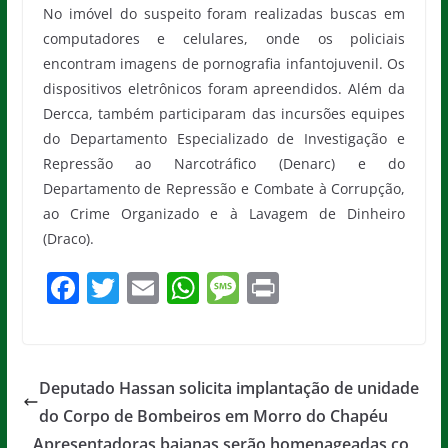
No imóvel do suspeito foram realizadas buscas em
computadores e celulares, onde os policiais
encontram imagens de pornografia infantojuvenil. Os
dispositivos eletrônicos foram apreendidos. Além da
Dercca, também participaram das incursões equipes
do Departamento Especializado de Investigação e
Repressão ao Narcotráfico (Denarc) e do
Departamento de Repressão e Combate à Corrupção,
ao Crime Organizado e à Lavagem de Dinheiro
(Draco).
F
T
E
W
M
Pr
a
w
m
h
e
in
c
itt
ai
at
ss
t
e
er
l
s
a
Deputado Hassan solicita implantação de unidade
b
A
g
do Corpo de Bombeiros em Morro do Chapéu
o
p
e
Apresentadoras baianas serão homenageadas co