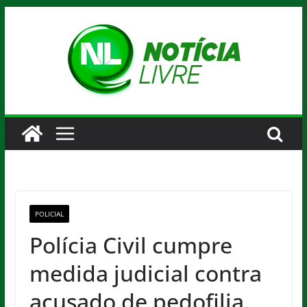
Pular
para
o
conteúdo
POLICIAL
Polícia Civil cumpre
medida judicial contra
acusado de pedofilia