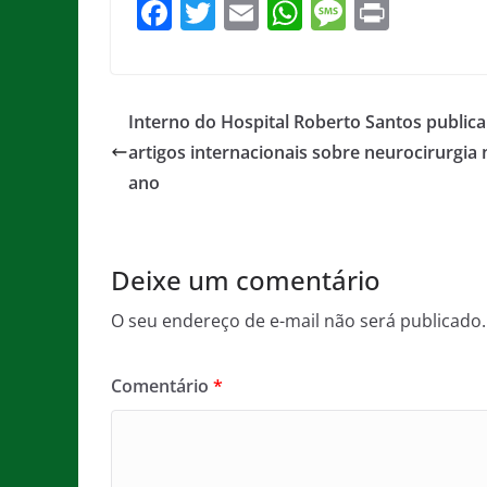
F
T
E
W
M
Pr
a
w
m
h
e
in
c
itt
ai
at
ss
t
e
er
l
s
a
Interno do Hospital Roberto Santos publica
b
A
g
artigos internacionais sobre neurocirurgia 
o
p
e
ano
o
p
k
Deixe um comentário
O seu endereço de e-mail não será publicado.
Comentário
*