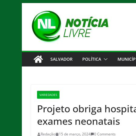
Pular
para
o
conteúdo
SALVADOR
POLÍTICA
MUNICÍP
VARIEDADES
Projeto obriga hospita
exames neonatais
Redação
15 de março, 2024
0 Comments