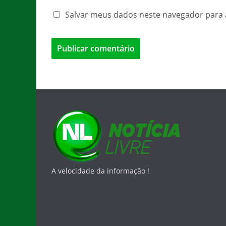
Salvar meus dados neste navegador para 
A velocidade da informação !