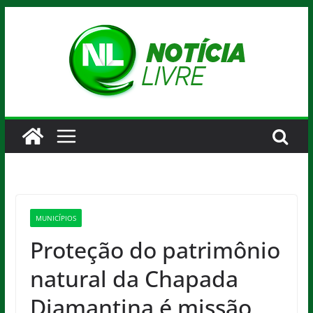
Pular
para
o
conteúdo
MUNICÍPIOS
Proteção do patrimônio
natural da Chapada
Diamantina é missão