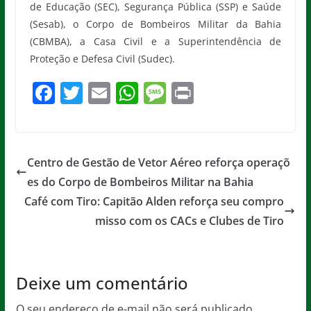
de Educação (SEC), Segurança Pública (SSP) e Saúde
(Sesab), o Corpo de Bombeiros Militar da Bahia
(CBMBA), a Casa Civil e a Superintendência de
Proteção e Defesa Civil (Sudec).
F
T
E
W
M
Pr
a
w
m
h
e
in
c
itt
ai
at
ss
t
e
er
l
s
a
Centro de Gestão de Vetor Aéreo reforça operaçõ
b
A
g
es do Corpo de Bombeiros Militar na Bahia
o
p
e
Café com Tiro: Capitão Alden reforça seu compro
o
p
misso com os CACs e Clubes de Tiro
k
Deixe um comentário
O seu endereço de e-mail não será publicado.