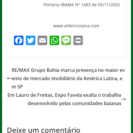
Portaria-IBAMA Nº 1483 de 05/11/2002
www.aldericosena.com
F
T
E
W
M
Pr
a
w
m
h
e
in
c
itt
ai
at
ss
t
e
er
l
s
a
RE/MAX Grupo Bahia marca presença no maior ev
b
A
g
ento de mercado imobiliário da América Latina, e
o
p
e
m SP
o
p
Em Lauro de Freitas, Expo Favela exalta o trabalho
desenvolvido pelas comunidades baianas
k
Deixe um comentário